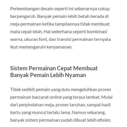
Perkembangan desain seperti ini sebenarnya cukup
berpengaruh. Banyak pemain lebih betah berada di
meja permainan ketika tampilannya tidak membuat
mata cepat lelah. Hal sederhana seperti kombinasi
warna, ukuran font, dan transisi permainan ternyata
ikut memengaruhi kenyamanan.
Sistem Permainan Cepat Membuat
Banyak Pemain Lebih Nyaman
Tidak sedikit pemain yang dulu mengeluhkan proses
permainan baccarat online yang terasa lambat. Mulai
dari perpindahan meja, proses taruhan, sampai hasil
kartu yang muncul terlalu lama. Namun sekarang,
banyak sistem permainan sudah dibuat lebih efisien.