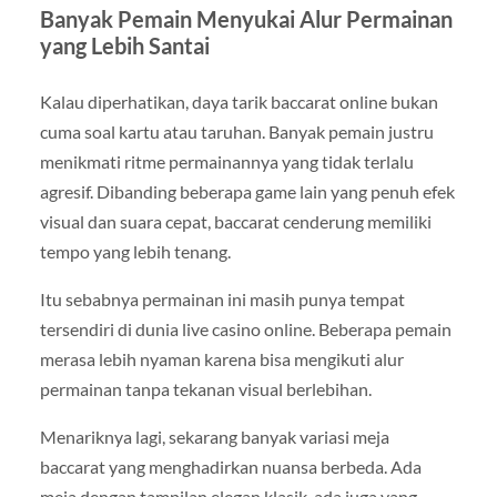
Banyak Pemain Menyukai Alur Permainan
yang Lebih Santai
Kalau diperhatikan, daya tarik baccarat online bukan
cuma soal kartu atau taruhan. Banyak pemain justru
menikmati ritme permainannya yang tidak terlalu
agresif. Dibanding beberapa game lain yang penuh efek
visual dan suara cepat, baccarat cenderung memiliki
tempo yang lebih tenang.
Itu sebabnya permainan ini masih punya tempat
tersendiri di dunia live casino online. Beberapa pemain
merasa lebih nyaman karena bisa mengikuti alur
permainan tanpa tekanan visual berlebihan.
Menariknya lagi, sekarang banyak variasi meja
baccarat yang menghadirkan nuansa berbeda. Ada
meja dengan tampilan elegan klasik, ada juga yang