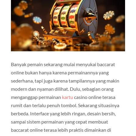
Banyak pemain sekarang mulai menyukai baccarat
online bukan hanya karena permainannya yang
sederhana, tapi juga karena tampilannya yang makin
modern dan nyaman dilihat. Dulu, sebagian orang
menganggap permainan
kartu
casino online terasa
rumit dan terlalu penuh tombol. Sekarang situasinya
berbeda. Interface yang lebih ringan, desain bersih,
sampai sistem permainan yang cepat membuat
baccarat online terasa lebih praktis dimainkan di