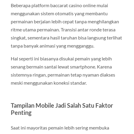
Beberapa platform baccarat casino online mulai
menggunakan sistem otomatis yang membantu
permainan berjalan lebih cepat tanpa menghilangkan
ritme utama permainan. Transisi antar ronde terasa
singkat, sementara hasil taruhan bisa langsung terlihat
tanpa banyak animasi yang mengganggu.
Hal seperti ini biasanya disukai pemain yang lebih
senang bermain santai lewat smartphone. Karena
sistemnya ringan, permainan tetap nyaman diakses
meski menggunakan koneksi standar.
Tampilan Mobile Jadi Salah Satu Faktor
Penting
Saat ini mayoritas pemain lebih sering membuka