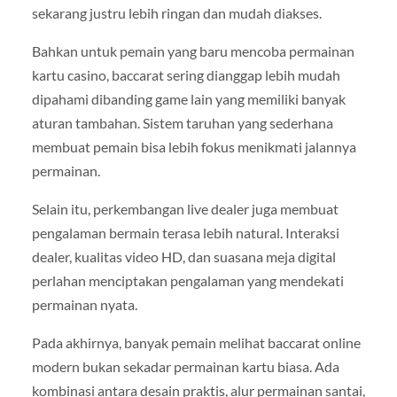
sekarang justru lebih ringan dan mudah diakses.
Bahkan untuk pemain yang baru mencoba permainan
kartu casino, baccarat sering dianggap lebih mudah
dipahami dibanding game lain yang memiliki banyak
aturan tambahan. Sistem taruhan yang sederhana
membuat pemain bisa lebih fokus menikmati jalannya
permainan.
Selain itu, perkembangan live dealer juga membuat
pengalaman bermain terasa lebih natural. Interaksi
dealer, kualitas video HD, dan suasana meja digital
perlahan menciptakan pengalaman yang mendekati
permainan nyata.
Pada akhirnya, banyak pemain melihat baccarat online
modern bukan sekadar permainan kartu biasa. Ada
kombinasi antara desain praktis, alur permainan santai,