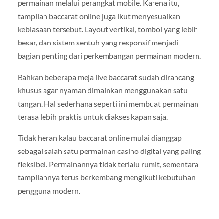
permainan melalui perangkat mobile. Karena itu,
tampilan baccarat online juga ikut menyesuaikan
kebiasaan tersebut. Layout vertikal, tombol yang lebih
besar, dan sistem sentuh yang responsif menjadi
bagian penting dari perkembangan permainan modern.
Bahkan beberapa meja live baccarat sudah dirancang
khusus agar nyaman dimainkan menggunakan satu
tangan. Hal sederhana seperti ini membuat permainan
terasa lebih praktis untuk diakses kapan saja.
Tidak heran kalau baccarat online mulai dianggap
sebagai salah satu permainan casino digital yang paling
fleksibel. Permainannya tidak terlalu rumit, sementara
tampilannya terus berkembang mengikuti kebutuhan
pengguna modern.