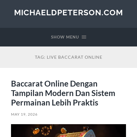
MICHAELDPETERSON.COM
SHOW MENU
TAG:
LIVE BACCARAT ONLINE
Baccarat Online Dengan
Tampilan Modern Dan Sistem
Permainan Lebih Praktis
MAY 19, 2026