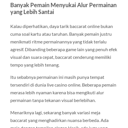
Banyak Pemain Menyukai Alur Permainan
yang Lebih Santai
Kalau diperhatikan, daya tarik baccarat online bukan
cuma soal kartu atau taruhan. Banyak pemain justru
menikmati ritme permainannya yang tidak terlalu
agresif. Dibanding beberapa game lain yang penuh efek
visual dan suara cepat, baccarat cenderung memiliki
tempo yang lebih tenang.
Itu sebabnya permainan ini masih punya tempat
tersendiri di dunia live casino online. Beberapa pemain
merasa lebih nyaman karena bisa mengikuti alur
permainan tanpa tekanan visual berlebihan.
Menariknya lagi, sekarang banyak variasi meja
baccarat yang menghadirkan nuansa berbeda. Ada
meja dengan tampilan elegan klasik, ada juga yang